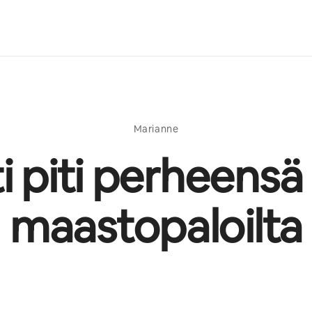
Marianne
ti piti perheensä
maastopaloilta