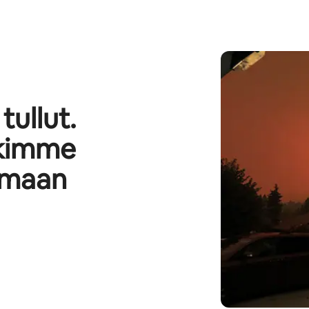
tullut.
skimme
amaan