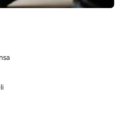
nsa
li