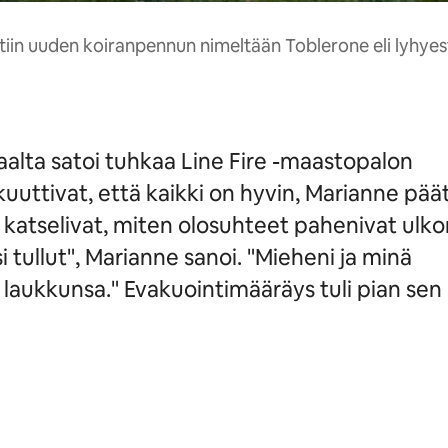
tiin uuden koiranpennun nimeltään Toblerone eli lyhyes
ivaalta satoi tuhkaa Line Fire -maastopalon
uuttivat, että kaikki on hyvin, Marianne päät
 katselivat, miten olosuhteet pahenivat ulko
i tullut", Marianne sanoi. "Mieheni ja minä
ukkunsa." Evakuointimääräys tuli pian sen