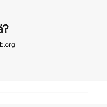
ä?
b.org