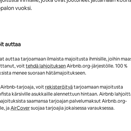
palon vuoksi.
it auttaa
at auttaa tarjoamaan ilmaista majoitusta ihmisille, joihin ma
ttanut, voit
tehdä lahjoituksen
Airbnb.org-järjestölle. 100 %
uksista menee suoraan hätämajoitukseen.
 Airbnb-tarjoaja, voit
rekisteröityä
tarjoamaan majoitusta
fista kärsiville asukkaille alennettuun hintaan. Airbnb lahjoit
majoituksista saamansa tarjoajan palvelumaksut Airbnb.org-
le, ja
AirCover
suojaa tarjoajia jokaisessa varauksessa.