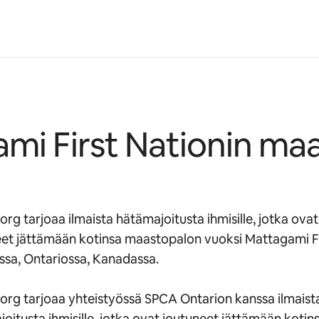
mi First Nationin ma
org tarjoaa ilmaista hätämajoitusta ihmisille, jotka ovat
eet jättämään kotinsa maastopalon vuoksi Mattagami F
ssa, Ontariossa, Kanadassa.
org tarjoaa yhteistyössä SPCA Ontarion kanssa ilmaist
oitusta ihmisille, jotka ovat joutuneet jättämään kotin