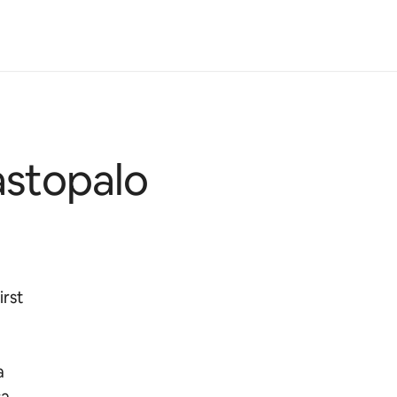
astopalo
irst
a
sa