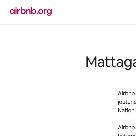
Jätä
sisältö
väliin
Mattaga
Airbnb.
joutun
Nationi
Airbnb.
hätämaj