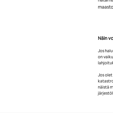
maasto
Näin vo
Jos halu
on vaiku
lahjoit
Jos olet
katastro
näistä 
järjestöl