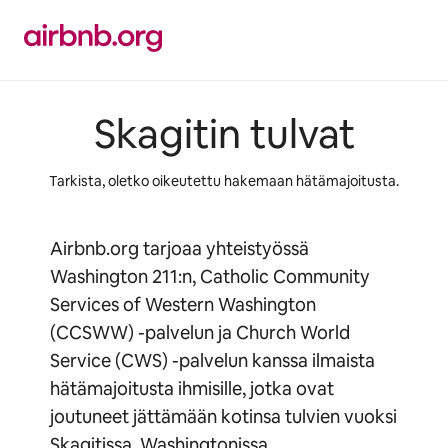
Jätä
sisältö
väliin
Skagitin tulvat
Tarkista, oletko oikeutettu hakemaan hätämajoitusta.
Airbnb.org tarjoaa yhteistyössä
Washington 211:n, Catholic Community
Services of Western Washington
(CCSWW) -palvelun ja Church World
Service (CWS) -palvelun kanssa ilmaista
hätämajoitusta ihmisille, jotka ovat
joutuneet jättämään kotinsa tulvien vuoksi
Skagitissa, Washingtonissa.