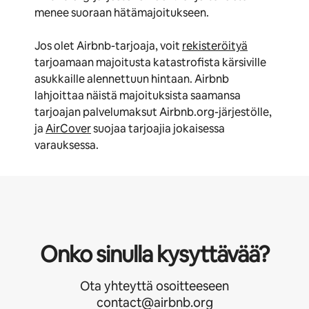
menee suoraan hätämajoitukseen.
Jos olet Airbnb-tarjoaja, voit
rekisteröityä
tarjoamaan majoitusta katastrofista kärsiville
asukkaille alennettuun hintaan. Airbnb
lahjoittaa näistä majoituksista saamansa
tarjoajan palvelumaksut Airbnb.org-järjestölle,
ja
AirCover
suojaa tarjoajia jokaisessa
varauksessa.
Onko sinulla kysyttävää?
Ota yhteyttä osoitteeseen
contact@airbnb.org